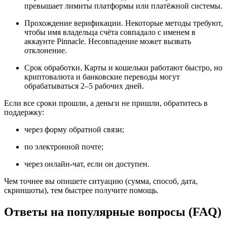
превышает лимиты платформы или платёжной системы.
Прохождение верификации. Некоторые методы требуют,
чтобы имя владельца счёта совпадало с именем в
аккаунте Pinnacle. Несовпадение может вызвать
отклонение.
Срок обработки. Карты и кошельки работают быстро, но
криптовалюта и банковские переводы могут
обрабатываться 2–5 рабочих дней.
Если все сроки прошли, а деньги не пришли, обратитесь в
поддержку:
через форму обратной связи;
по электронной почте;
через онлайн-чат, если он доступен.
Чем точнее вы опишете ситуацию (сумма, способ, дата,
скриншоты), тем быстрее получите помощь.
Ответы на популярные вопросы (FAQ)