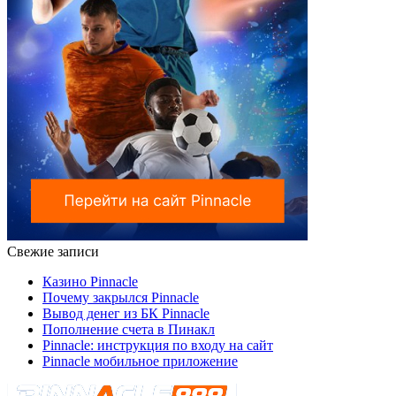
Свежие записи
Казино Pinnacle
Почему закрылся Pinnacle
Вывод денег из БК Pinnacle
Пополнение счета в Пинакл
Pinnacle: инструкция по входу на сайт
Pinnacle мобильное приложение